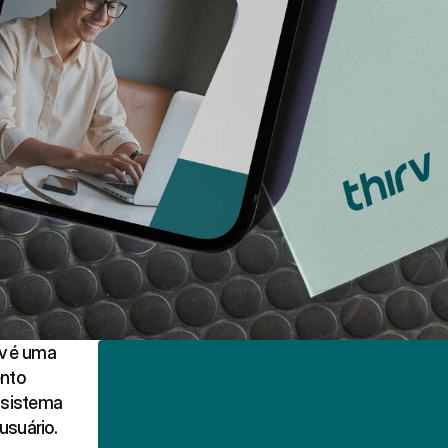
rv é uma
ento
ssistema
usuário.